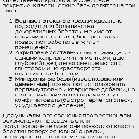
качественная краска или финишное
покрытие. Классические базы делятся на три
типа:
Водные латексные краски:
идеально
подходят для большинства
декоративных блёсток. Не имеют
навязчивого запаха, быстро сохнут,
позволяют работать в жилых
помещениях.
Акриловые составы:
совместимы даже с
самыми капризными пигментами, дают
глубокий цвет, легко смешиваются с
глиттером и не «растворяют»
пластиковые блёстки.
Минеральные базы (известковые или
цементные):
позволяют использовать
перламутровые и кварцевые добавки, но
с классическими глиттерами могут
конфликтовать (быстро теряется блеск,
ухудшается сцепление).
Для уникального свечения профессионалы
рекомендуют прозрачные или
полупрозрачные лаки: они позволяют класть
блестки поверх основной окраски,
регулировать степень мерцания и, при