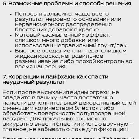
6. Возможные проблемы и способы решения
Полосы и залысины: чаще всего
результат неровного основания или
неравномерного распределения
блестящих добавок в краске.
Матовый «замыленный» эффект:
слишком много добавки, или
использован неправильный грунт/лак.
Быстрое оседание глиттера: слишком
жидкая краска, неправильное
размешивание либо плохой контроль во
время нанесения.
7. Коррекции и лайфхаки: как спасти
неудачный результат
Если после высыхания видны огрехи, не
впадайте в панику. Часто достаточно
нанести дополнительный декоративный слой
с меньшим количеством блёсток либо
обработать поверхность полупрозрачной
лазурью. Для локальных зон можно
аккуратно внести блёстки кистью вручную —
главное, не забывать о лаке для фиксации!