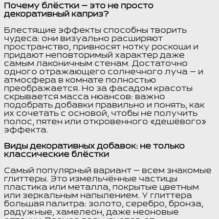
Почему блёстки — это не просто
декоративный каприз?
Блестящие эффекты способны творить
чудеса: они визуально расширяют
пространство, привносят нотку роскоши и
придают неповторимый характер даже
самым лаконичным стенам. Достаточно
одного отражающего солнечного луча — и
атмосфера в комнате полностью
преображается. Но за фасадом красоты
скрывается масса нюансов: важно
подобрать добавки правильно и понять, как
их сочетать с основой, чтобы не получить
полос, пятен или откровенного «дешёвого»
эффекта.
Виды декоративных добавок: не только
классические блёстки
Самый популярный вариант — всем знакомые
глиттеры. Это измельчённые частицы
пластика или металла, покрытые цветным
или зеркальным напылением. У глиттера
большая палитра: золото, серебро, бронза,
радужные, хамелеон, даже неоновые