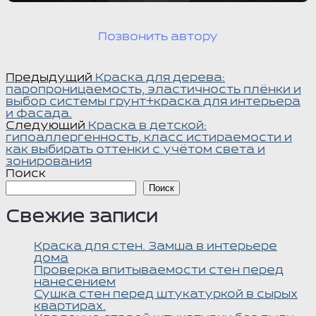
Позвонить автору
Навигация
Предыдущая
Предыдущий
Краска для дерева:
запись:
паропроницаемость, эластичность плёнки и
по
выбор системы грунт+краска для интерьера
записям
и фасада.
Следующая
Следующий
Краска в детской:
запись:
гипоаллергенность, класс истираемости и
как выбирать оттенки с учётом света и
зонирования
Поиск
Поиск
Свежие записи
Краска для стен. Замша в интерьере
дома
Проверка впитываемости стен перед
нанесением
Сушка стен перед штукатуркой в сырых
квартирах.