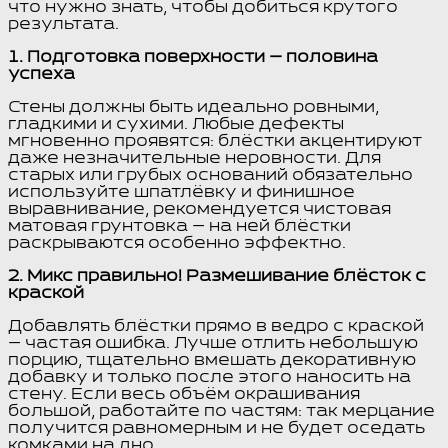
что нужно знать, чтобы добиться крутого
результата.
1. Подготовка поверхности — половина
успеха
Стены должны быть идеально ровными,
гладкими и сухими. Любые дефекты
мгновенно проявятся: блёстки акцентируют
даже незначительные неровности. Для
старых или грубых оснований обязательно
используйте шпатлёвку и финишное
выравнивание, рекомендуется чистовая
матовая грунтовка — на ней блёстки
раскрываются особенно эффектно.
2. Микс правильно! Размешивание блёсток с
краской
Добавлять блёстки прямо в ведро с краской
— частая ошибка. Лучше отлить небольшую
порцию, тщательно вмешать декоративную
добавку и только после этого наносить на
стену. Если весь объём окрашивания
большой, работайте по частям: так мерцание
получится равномерным и не будет оседать
комками на дно.