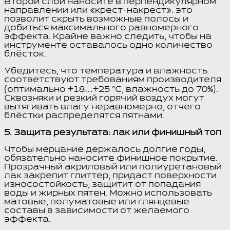
Второй слой наносите в перпендикулярном
направлении или «крест-накрест»: это
позволит скрыть возможные полосы и
добиться максимального равномерного
эффекта. Крайне важно следить, чтобы на
инструменте оставалось одно количество
блёсток.
Убедитесь, что температура и влажность
соответствуют требованиям производителя
(оптимально +18…+25 °С, влажность до 70%).
Сквозняки и резкий горячий воздух могут
вытягивать влагу неравномерно, отчего
блёстки распределятся пятнами.
5. Защита результата: лак или финишный топ
Чтобы мерцание держалось долгие годы,
обязательно наносите финишное покрытие.
Прозрачный акриловый или полиуретановый
лак закрепит глиттер, придаст поверхности
износостойкость, защитит от попадания
воды и жирных пятен. Можно использовать
матовые, полуматовые или глянцевые
составы в зависимости от желаемого
эффекта.