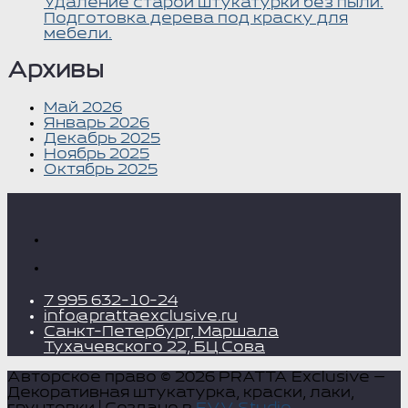
Удаление старой штукатурки без пыли.
Подготовка дерева под краску для
мебели.
Архивы
Май 2026
Январь 2026
Декабрь 2025
Ноябрь 2025
Октябрь 2025
7 995 632-10-24
info@prattaexclusive.ru
Санкт-Петербург, Маршала
Тухачевского 22, БЦ Сова
Авторское право © 2026 PRATTA Exclusive —
Декоративная штукатурка, краски, лаки,