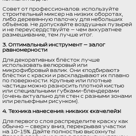
Совет от профессионалов: используйте
строительный миксер на низких оборотах,
либо деревянную палочку для небольших
объёмов. Не допускайте воздушных пузырей
и не переусердствуйте — чем аккуратнее
размешивание, тем лучше итог.
3. Оптимальный инструмент — залог
равномерности
Для декоративных блёсток лучше
использовать велюровый или
микрофибровый валик. Они «подбирают»
блёстки с краски и раскладывают их плавно
по поверхности. Крупные или плотные
частицы можно разносить плотной кистью
или специальными губками-блендерами
(очень актуально для стен с разными зонами
или рельефным рисунком).
4. Техника нанесения: никаких «качелей»!
Для первого слоя распределите краску как
обычно — сверху вниз, перекрывая участки
на 10-15%. Дайте полностью высохнуть!