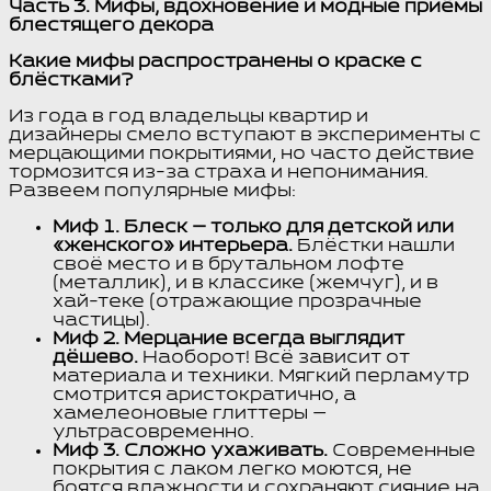
Часть 3. Мифы, вдохновение и модные приёмы
блестящего декора
Какие мифы распространены о краске с
блёстками?
Из года в год владельцы квартир и
дизайнеры смело вступают в эксперименты с
мерцающими покрытиями, но часто действие
тормозится из-за страха и непонимания.
Развеем популярные мифы:
Миф 1. Блеск — только для детской или
«женского» интерьера.
Блёстки нашли
своё место и в брутальном лофте
(металлик), и в классике (жемчуг), и в
хай-теке (отражающие прозрачные
частицы).
Миф 2. Мерцание всегда выглядит
дёшево.
Наоборот! Всё зависит от
материала и техники. Мягкий перламутр
смотрится аристократично, а
хамелеоновые глиттеры —
ультрасовременно.
Миф 3. Сложно ухаживать.
Современные
покрытия с лаком легко моются, не
боятся влажности и сохраняют сияние на