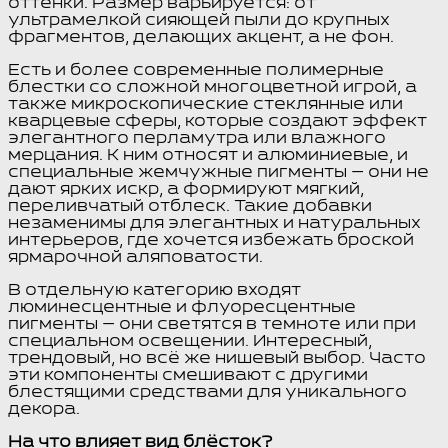
оттенки. Размер варьируется: от
ультрамелкой сияющей пыли до крупных
фрагментов, делающих акцент, а не фон.
Есть и более современные полимерные
блестки со сложной многоцветной игрой, а
также микроскопические стеклянные или
кварцевые сферы, которые создают эффект
элегантного перламутра или влажного
мерцания. К ним относят и алюминиевые, и
специальные жемчужные пигменты — они не
дают ярких искр, а формируют мягкий,
переливчатый отблеск. Такие добавки
незаменимы для элегантных и натуральных
интерьеров, где хочется избежать броской
ярмарочной аляповатости.
В отдельную категорию входят
люминесцентные и флуоресцентные
пигменты — они светятся в темноте или при
специальном освещении. Интересный,
трендовый, но всё же нишевый выбор. Часто
эти компоненты смешивают с другими
блестящими средствами для уникального
декора.
На что влияет вид блёсток?