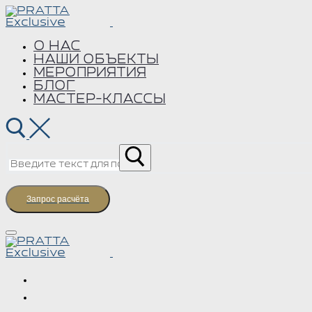
Перейти
Меню
Закрыть
к
содержимому
О НАС
НАШИ ОБЪЕКТЫ
МЕРОПРИЯТИЯ
БЛОГ
МАСТЕР-КЛАССЫ
Найти:
Запрос расчёта